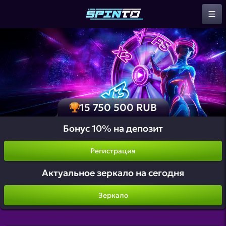
15 750 500 RUB
Бонус 10% на депозит
Регистрация
Актуальное зеркало на сегодня
Зеркало