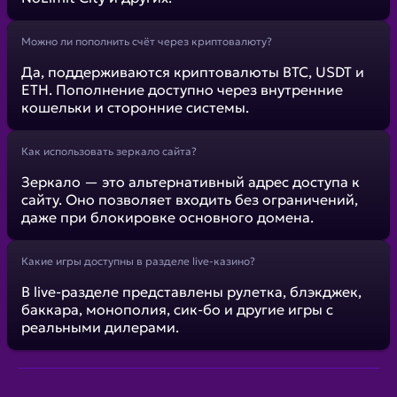
Можно ли пополнить счёт через криптовалюту?
Да, поддерживаются криптовалюты BTC, USDT и
ETH. Пополнение доступно через внутренние
кошельки и сторонние системы.
Как использовать зеркало сайта?
Зеркало — это альтернативный адрес доступа к
сайту. Оно позволяет входить без ограничений,
даже при блокировке основного домена.
Какие игры доступны в разделе live-казино?
В live‑разделе представлены рулетка, блэкджек,
баккара, монополия, сик-бо и другие игры с
реальными дилерами.