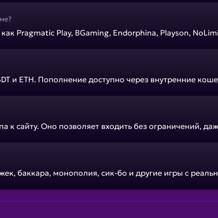
ме?
ак Pragmatic Play, BGaming, Endorphina, Playson, NoLimit
DT и ETH. Пополнение доступно через внутренние коше
па к сайту. Оно позволяет входить без ограничений, да
джек, баккара, монополия, сик-бо и другие игры с реал