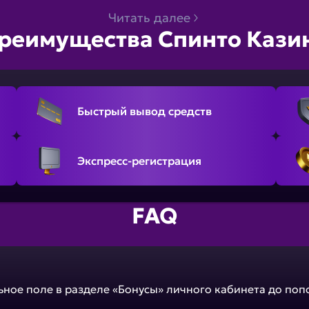
Читать далее
реимущества Спинто Кази
Быстрый вывод средств
Экспресс-регистрация
FAQ
ое поле в разделе «Бонусы» личного кабинета до попо