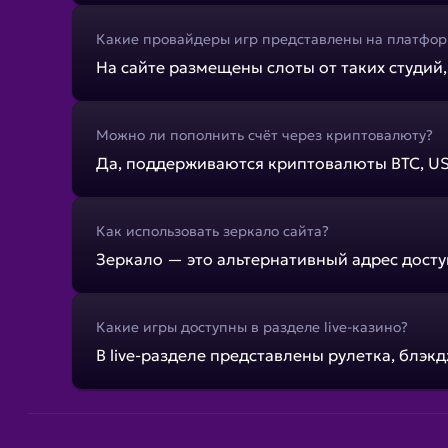
Какие провайдеры игр представлены на платфор
На сайте размещены слоты от таких студий, к
Можно ли пополнить счёт через криптовалюту?
Да, поддерживаются криптовалюты BTC, US
Как использовать зеркало сайта?
Зеркало — это альтернативный адрес досту
Какие игры доступны в разделе live-казино?
В live‑разделе представлены рулетка, блэк