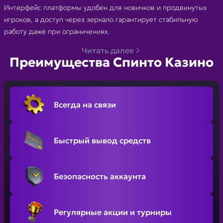
Интерфейс платформы удобен для новичков и продвинутых
игроков, а доступ через зеркало гарантирует стабильную
работу даже при ограничениях.
Читать далее
Преимущества Спинто Казино
Всегда на связи
Быстрый вывод средств
Безопасность аккаунта
Регулярные акции и турниры