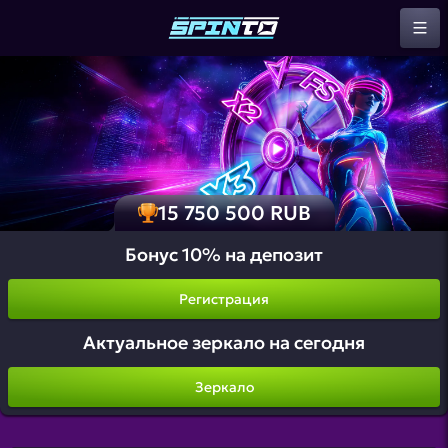
15 750 500 RUB
Бонус 10% на депозит
Регистрация
Актуальное зеркало на сегодня
Зеркало