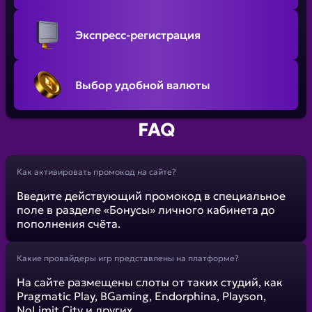
Экспресс-регистрация
Выбор удобной валюты
FAQ
Как активировать промокод на сайте?
Введите действующий промокод в специальное
поле в разделе «Бонусы» личного кабинета до
пополнения счёта.
Какие провайдеры игр представлены на платформе?
На сайте размещены слоты от таких студий, как
Pragmatic Play, BGaming, Endorphina, Playson,
NoLimit City и других.